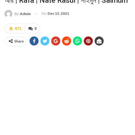
আর | Rafa | Nate Rasul | সাইমুম | Saimum
On
Dec 15, 2021
By
Admin
671
0
Share