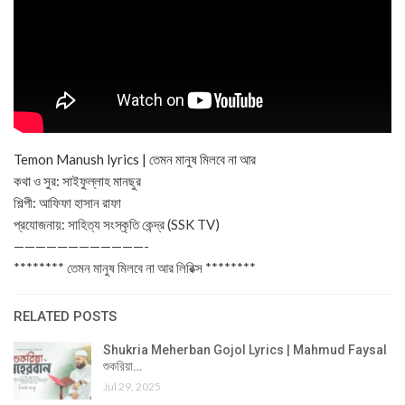
Temon Manush lyrics | তেমন মানুষ মিলবে না আর
কথা ও সুর: সাইফুল্লাহ মানছুর
শিল্পী: আফিফা হাসান রাফা
প্রযোজনায়: সাহিত্য সংস্কৃতি কেন্দ্র (SSK TV)
————————————-
******** তেমন মানুষ মিলবে না আর লিরিক্স ********
RELATED POSTS
Shukria Meherban Gojol Lyrics | Mahmud Faysal
শুকরিয়া…
Jul 29, 2025