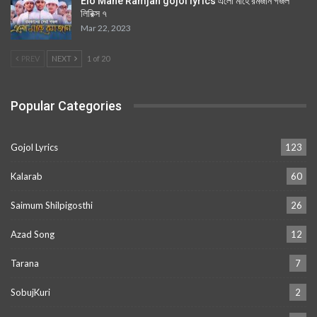
Elo Mahe Ramjan gojol lyrics এলো মাহে রমজান গজল
লিরিক্স ৭
Mar 22, 2023
PREV
NEXT
1 of 20
Popular Categories
Gojol Lyrics
123
Kalarab
60
Saimum Shilpigosthi
26
Azad Song
12
Tarana
7
SobujKuri
2