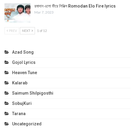
রমাদান এলো ফীরে লিরিক্স Romodan Elo Fire lyrics
Mar 7, 2023
PREV
NEXT
1 of 12
Azad Song
Gojol Lyrics
Heaven Tune
Kalarab
Saimum Shilpigosthi
SobujKuri
Tarana
Uncategorized