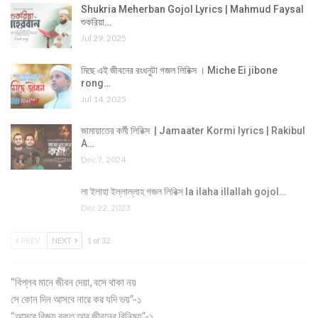
Shukria Meherban Gojol Lyrics | Mahmud Faysal
শুকরিয়া…
Jul 29, 2025
মিছে এই জীবনের রংধনুটা গজল লিরিক্স । Miche Ei jibone
rong…
Jul 14, 2025
জামায়াতের কর্মী লিরিক্স | Jamaater Kormi lyrics | Rakibul
A…
Dec 7, 2024
লা ইলাহা ইল্লাল্লাহ গজল লিরিক্স la ilaha illallah gojol…
Dec 22, 2023
PREV
NEXT
1 of 32
“বিপ্লব মানে জীবন দেয়া, বসে থাকা নয়
সে কোন দিন আসবে নারে কর যদি ভয়”-১
“আসবে বিজয় রক্ত আর জীবনের বিনিময়”-১