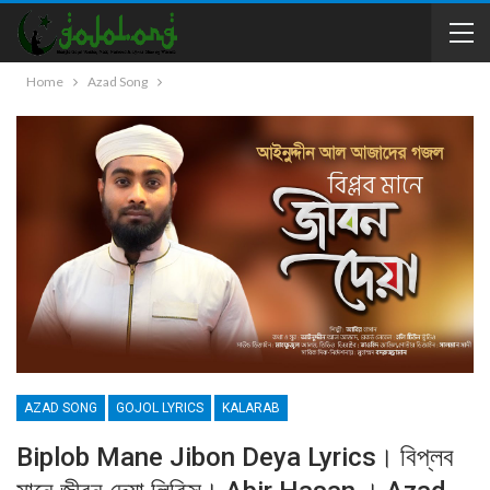
Home
Azad Song
AZAD SONG
GOJOL LYRICS
KALARAB
Biplob Mane Jibon Deya Lyrics। বিপ্লব