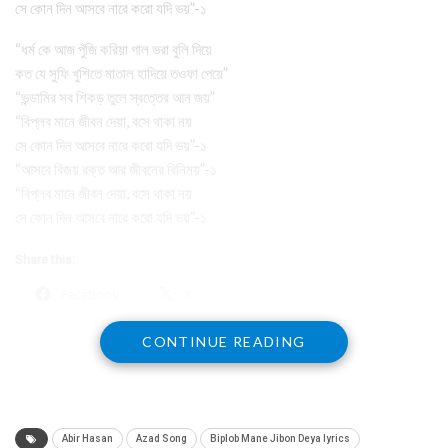
সে কোন দিন আসবে নারে করো যদি ভয়”-১
“ধর্ম কে আজ পুঁজি করিয়া গাল ভরা বুলি দিয়ে
কত যে সুফি খুশিতে মাতাল হাদিয়ে তওফা পেয়ে”
“ভন্ডামির সব শিকড় তুলে স্বত্তের আন জয়”
“বিপ্লব মানে জীবন দেয়া, বসে থাকা নয়
সে কোন দিন আসবে নারে করো যদি ভয়”-১
“আসবে বিজয় রক্ত আর জীবনের বিনিময়”-১
“বিপ্লব মানে জীবন দেয়া, বসে থাকা নয়
সে কোন দিন আসবে নারে করো যদি ভয়”-১
Share this:
Facebook
X
CONTINUE READING
Abir Hasan
Azad Song
Biplob Mane Jibon Deya lyrics