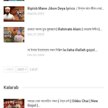
Biplob Mane Jibon Deya lyrics। বিপ্লব মানে জীবন দেয়া…
Aug 26, 2021
রহমতে আলম নুরে মুজাচ্ছাম | Rahmate Alam | মেহরাজ উদ্দীন |…
Dec 17, 2023
লা ইলাহা ইল্লাল্লাহ গজল লিরিক্স la ilaha illallah gojol…
Dec 22, 2023
PREV
NEXT
1 of 27
Kalarab
সময়ের সেরা আলোচিত গজল | ঐক্য চাই | Oikko Chai | New
Gojol |…