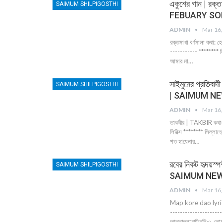
একুশের গান | র
SAIMUM SHILPIGOSTHI
FEBUARY SONG 
ADMIN
Mar 16
রক্তমাখা বর্ণমালা কথা: 
----------- ******** ল
আমার মা…
সাইমুমের প্রতিব
SAIMUM SHILPIGOSTHI
| SAIMUM NEW
ADMIN
Mar 16
তাকবীর | TAKBIR কথাঃ 
লিরিক্স ******** লিল্লা
শত হায়েনার…
রবের নিকট হৃদয়স
SAIMUM SHILPIGOSTHI
SAIMUM NEW
ADMIN
Mar 16
Map kore dao lyrics ই
-----------------------
আল্লাহুম্মাগফিরলি-১ ত