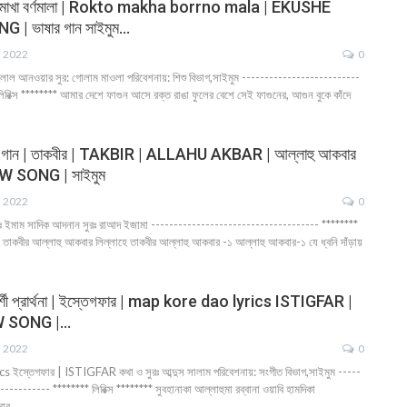
ক্তমাখা বর্ণমালা | Rokto makha borrno mala | EKUSHE
| ভাষার গান সাইমুম…
, 2022
0
হেলাল আনওয়ার সুর: গোলাম মাওলা পরিবেশনায়: শিশু বিভাগ,সাইমুম --------------------------
িরিক্স ******** আমার দেশে ফাগুন আসে রক্ত রাঙা ফুলের বেশে সেই ফাগুনের, আগুন বুকে কাঁদে
াদী গান | তাকবীর | TAKBIR | ALLAHU AKBAR | আল্লাহু আকবার
 SONG | সাইমুম
, 2022
0
ইমাম সাদিক আদনান সুরঃ রাআদ ইজামা ------------------------------------- ********
হে তাকবীর আল্লাহু আকবার লিল্লাহে তাকবীর আল্লাহু আকবার -১ আল্লাহু আকবার-১ যে ধ্বনি দাঁড়ায়
্পর্শী প্রার্থনা | ইস্তেগফার | map kore dao lyrics ISTIGFAR |
 SONG |…
, 2022
0
স্তেগফার | ISTIGFAR কথা ও সুরঃ আব্দুস সালাম পরিবেশনায়: সংগীত বিভাগ,সাইমুম -----
--------- ******** লিরিক্স ******** সুবহানাকা আল্লাহুমা রব্বানা ওয়াবি হামদিকা
োমার…