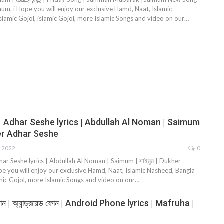
m. i Hope you will enjoy our exclusive Hamd, Naat, Islamic
slamic Gojol, islamic Gojol, more Islamic Songs and video on our…
িক্স | Adhar Seshe lyrics | Abdullah Al Noman | Saimum
kher Adhar Seshe
, 2022
0
| Adhar Seshe lyrics | Abdullah Al Noman | Saimum | সাইমুম | Dukher
pe you will enjoy our exclusive Hamd, Naat, Islamic Nasheed, Bangla
amic Gojol, more Islamic Songs and video on our…
় গান | অ্যান্ড্রয়েড ফোন | Android Phone lyrics | Mafruha |