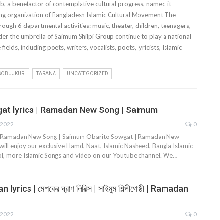
, a benefactor of contemplative cultural progress, named it
ing organization of Bangladesh Islamic Cultural Movement The
ough 6 departmental activities: music, theater, children, teenagers,
nder the umbrella of Saimum Shilpi Group continue to play a national
lds, including poets, writers, vocalists, poets, lyricists, Islamic
SOBUJKURI
TARANA
UNCATEGORIZED
at lyrics | Ramadan New Song | Saimum
 2022
0
| Ramadan New Song | Saimum Obarito Sowgat | Ramadan New
ill enjoy our exclusive Hamd, Naat, Islamic Nasheed, Bangla Islamic
jol, more Islamic Songs and video on our Youtube channel. We…
rics | মেশকের ঘ্রাণ লিরিক্স | সাইমুম শিল্পীগোষ্ঠী | Ramadan
 2022
0