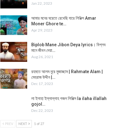
Jan 22, 2023
আমার মনের ঘরেতে রেখেছি যারে লিরিক্স Amar
Moner Ghore te…
Apr 29, 2023
Biplob Mane Jibon Deya lyrics। বিপ্লব
মানে জীবন দেয়া…
Aug 26, 2021
রহমতে আলম নুরে মুজাচ্ছাম | Rahmate Alam |
মেহরাজ উদ্দীন |…
Dec 17, 2023
লা ইলাহা ইল্লাল্লাহ গজল লিরিক্স la ilaha illallah
gojol…
Dec 22, 2023
PREV
NEXT
1 of 27