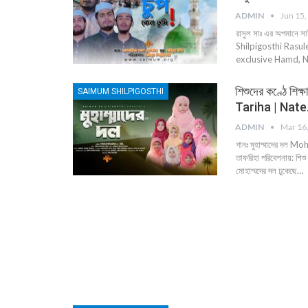
ADMIN
Jun 15,
রাসুল সাঃ এর অপমানে স
Shilpigosthi Rasule
exclusive Hamd, N
শিশুদের কণ্ঠে শিক
SAIMUM SHILPIGOSTHI
Tariha | Nat
ADMIN
Mar 16
গানঃ মুহাম্মাদের দল Mo
তাফরিহা পরিবেশনায়: শিশ
মোহাম্মদের দল ঢুকেছে…