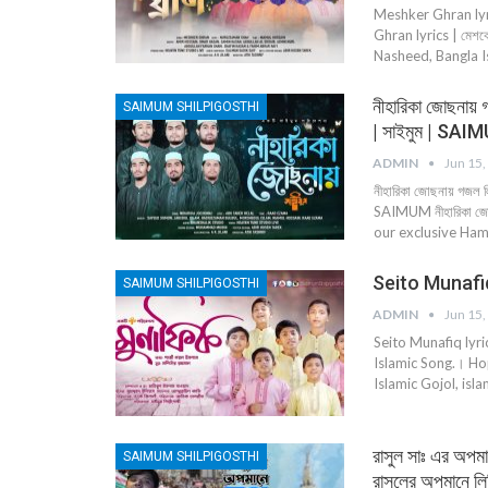
Meshker Ghran lyrics
Ghran lyrics | মেশক
Nasheed, Bangla I
নীহারিকা জোছনা
SAIMUM SHILPIGOSTHI
| সাইমুম | SAI
ADMIN
Jun 15,
নীহারিকা জোছনায় গ
SAIMUM নীহারিকা জো
our exclusive Ham
Seito Munafiq l
SAIMUM SHILPIGOSTHI
ADMIN
Jun 15,
Seito Munafiq lyrics
Islamic Song.। Ho
Islamic Gojol, isl
রাসুল সাঃ এর অপ
SAIMUM SHILPIGOSTHI
রাসুলের অপমানে লির