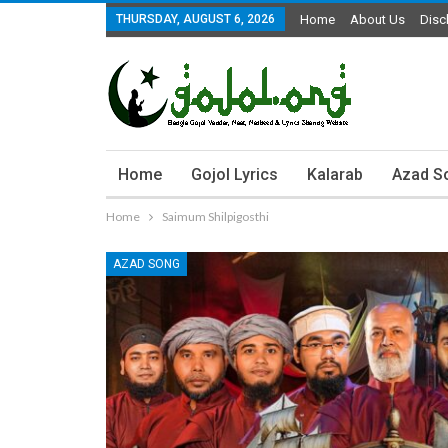
THURSDAY, AUGUST 6, 2026
Home
About Us
Disc
Home
Gojol Lyrics
Kalarab
Azad S
Home
Saimum Shilpigosthi
AZAD SONG