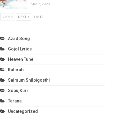
Mar 7, 2023
PREV
NEXT
1 of 12
Azad Song
Gojol Lyrics
Heaven Tune
Kalarab
Saimum Shilpigosthi
SobujKuri
Tarana
Uncategorized