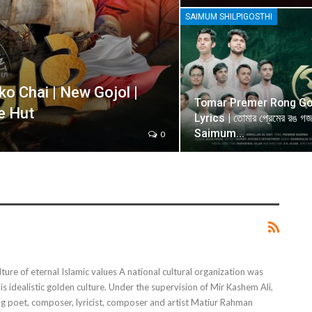
SAIMUM SHILPIGOSTHI
ikko Chai | New Gojol |
Tomar Premer Rong Go
ne Hut
Lyrics | তোমার প্রেমের রঙ গজল
Saimum…
0
ulture of eternal Islamic values A national cultural organization was
s idealistic golden culture. Under the supervision of Mir Kashem Ali,
ng poet, composer, lyricist, composer and artist Matiur Rahman