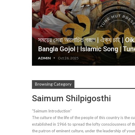
সময়ের সেরা আলোচিত গজল | ঐক্য চাই | O
Bangla Gojol | Islamic Song | Tu
ADMIN
Oct 26, 2025
Browsing Category
Saimum Shilpigosthi
“Saimum Introduction”
The culture of the life of the people of this country is the c
established in 1966 to spread the lofty consciousness of thi
the patron of eminent culture, under the leadership of you