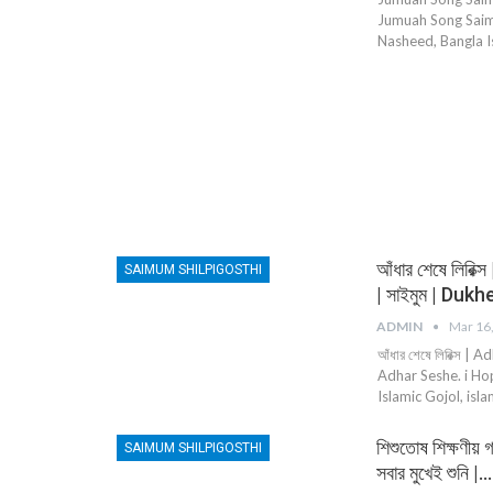
Jumuah Song Saimu
Nasheed, Bangla I
আঁধার শেষে লির
SAIMUM SHILPIGOSTHI
| সাইমুম | Du
ADMIN
Mar 16
আঁধার শেষে লিরিক্স 
Adhar Seshe. i Ho
Islamic Gojol, isl
শিশুতোষ শিক্ষণীয
SAIMUM SHILPIGOSTHI
সবার মুখেই শুনি |…