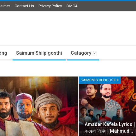
laimer
Contact Us
Privacy Policy
DMCA
ong
Saimum Shilpigosthi
Catagory
SAIMUM SHILPIGOSTHI
Amader Kafela Lyrics | 
কাফেলা লিরিক্স | Mahmud…