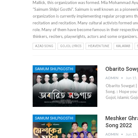
Mallick, this organization was formed. Mia Mohammad Ayub
“Saimum Shilpi Gosthi”. Saimum is well known as a pioneer
organization is currently implementing regular programs thr
recitation and recitation. Many cultural activists formed u
role. Many of them have become famous in their respective fie
thinkers, reciters, playwrights, actors and some organizers.
AZAD SONG
GOJOL LYRICS
HEAVEN TUNE
KALARAB
Obarito Sowg
SAIMUM SHILPIGOSTHI
ADMIN
Jun 15,
Obarito Sowgat 
Song.। Hope you w
Gojol, islamic Go
Meshker Ghran ly
SAIMUM SHILPIGOSTHI
Song 2022
ADMIN
Jun 15,