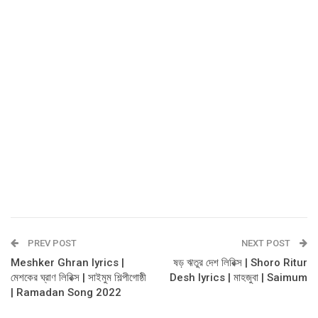
PREV POST
NEXT POST
Meshker Ghran lyrics |
ষড় ঋতুর দেশ লিরিক্স | Shoro Ritur
মেশকের ঘ্রাণ লিরিক্স | সাইমুম শিল্পীগোষ্ঠী
Desh lyrics | মাহজুবা | Saimum
| Ramadan Song 2022