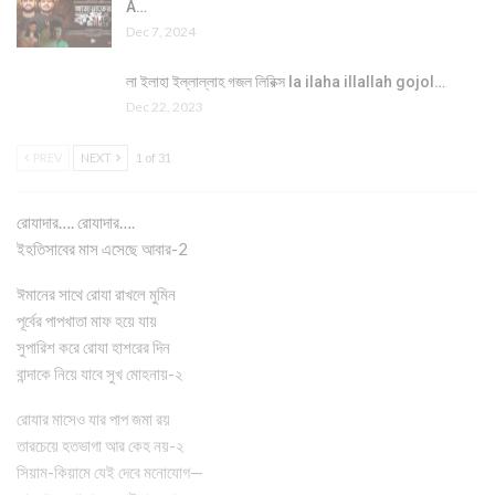
A…
Dec 7, 2024
লা ইলাহা ইল্লাল্লাহ গজল লিরিক্স la ilaha illallah gojol…
Dec 22, 2023
PREV
NEXT
1 of 31
রোযাদার…. রোযাদার….
ইহতিসাবের মাস এসেছে আবার-2
ঈমানের সাথে রোযা রাখলে মুমিন
পূর্বের পাপখাতা মাফ হয়ে যায়
সুপারিশ করে রোযা হাশরের দিন
বান্দাকে নিয়ে যাবে সুখ মোহনায়-২
রোযার মাসেও যার পাপ জমা রয়
তারচেয়ে হতভাগা আর কেহ নয়-২
সিয়াম-কিয়ামে যেই দেবে মনোযোগ—