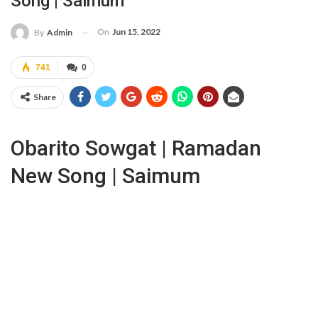
Song | Saimum
On
Jun 15, 2022
By
Admin
741
0
Share
Obarito Sowgat | Ramadan
New Song | Saimum