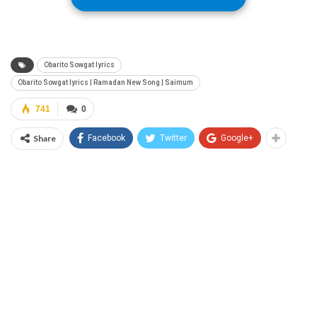
Obarito Sowgat lyrics
Obarito Sowgat lyrics | Ramadan New Song | Saimum
741
0
Share
Facebook
Twitter
Google+