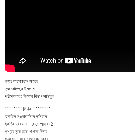
কথাঃ শাহাজাহান শাহেদ
সুরঃ জাহিদুল ইসলাম
পরিবেশনায়: কিশোর বিভাগ,সাইমুম
******** লিরিক্স ********
অবারিত সওগাত নিয়ে দুনিয়ায়
ইহতিসাবের মাস এসেছে আবার-2
পূণ্যের নূরে করো পাপকে বিদায়
শুদ্ধ হৃদয় করো ওহে রোযাদার।