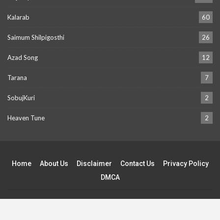
Kalarab
60
Saimum Shilpigosthi
26
Azad Song
12
Tarana
7
SobujKuri
2
Heaven Tune
2
Home
About Us
Disclaimer
Contact Us
Privacy Policy
DMCA
©2021-2025- 2026 - Gojol Vandar. All Rights Reserved.
Website Design:
Gojol Vandar