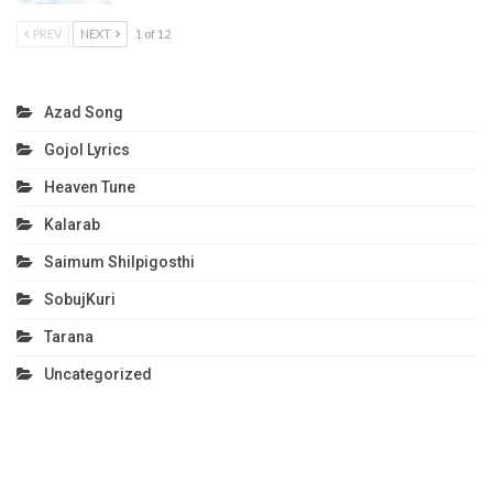
PREV
NEXT
1 of 12
Azad Song
Gojol Lyrics
Heaven Tune
Kalarab
Saimum Shilpigosthi
SobujKuri
Tarana
Uncategorized