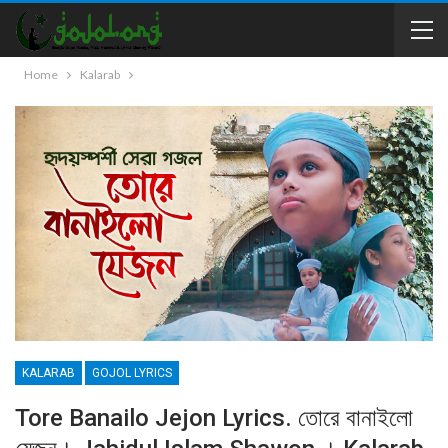
Home
Kalarab
KALARAB
GOJOL LYRICS
Tore Banailo Jejon Lyrics. তোরে বানাইলো