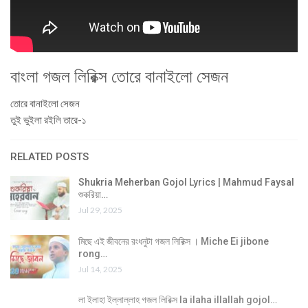
বাংলা গজল লিরিক্স তোরে বানাইলো সেজন
তোরে বানাইলো সেজন
তুই ভুইলা রইলি তারে-১
RELATED POSTS
Shukria Meherban Gojol Lyrics | Mahmud Faysal
শুকরিয়া…
Jul 29, 2025
মিছে এই জীবনের রংধনুটা গজল লিরিক্স । Miche Ei jibone
rong…
Jul 14, 2025
লা ইলাহা ইল্লাল্লাহ গজল লিরিক্স la ilaha illallah gojol…