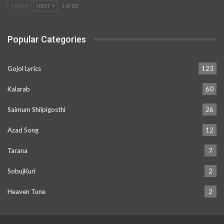
PREV
NEXT
1 of 20
Popular Categories
Gojol Lyrics
123
Kalarab
60
Saimum Shilpigosthi
26
Azad Song
12
Tarana
7
SobujKuri
2
Heaven Tune
2