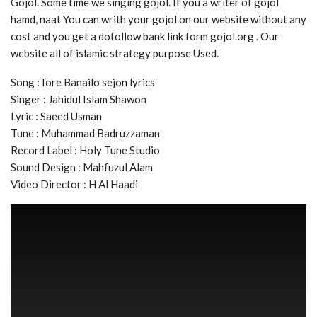
Gojol. Some time we singing gojol. If you a writer of gojol
hamd, naat You can writh your gojol on our website without any
cost and you get a dofollow bank link form gojol.org . Our
website all of islamic strategy purpose Used.
Song :Tore Banailo sejon lyrics
Singer : Jahidul Islam Shawon
Lyric : Saeed Usman
Tune : Muhammad Badruzzaman
Record Label : Holy Tune Studio
Sound Design : Mahfuzul Alam
Video Director : H Al Haadi