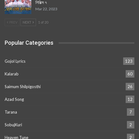
লিরিক্স ৭
Mar 22, 2023
PREV
NEXT
1 of 20
Popular Categories
Gojol Lyrics
123
Kalarab
60
Saimum Shilpigosthi
26
Azad Song
12
Tarana
7
SobujKuri
2
Heaven Tune
2