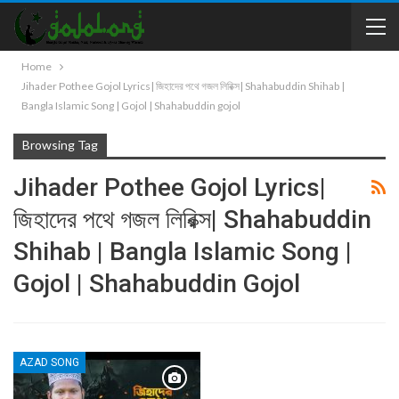
Home
Jihader Pothee Gojol Lyrics| জিহাদের পথে গজল লিরিক্স| Shahabuddin Shihab |
Bangla Islamic Song | Gojol | Shahabuddin gojol
Browsing Tag
Jihader Pothee Gojol Lyrics|
জিহাদের পথে গজল লিরিক্স| Shahabuddin
Shihab | Bangla Islamic Song |
Gojol | Shahabuddin Gojol
AZAD SONG