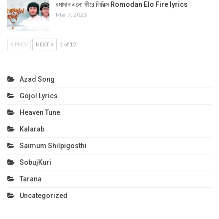
রমাদান এলো ফীরে লিরিক্স Romodan Elo Fire lyrics
Mar 7, 2023
PREV
NEXT
1 of 12
Azad Song
Gojol Lyrics
Heaven Tune
Kalarab
Saimum Shilpigosthi
SobujKuri
Tarana
Uncategorized