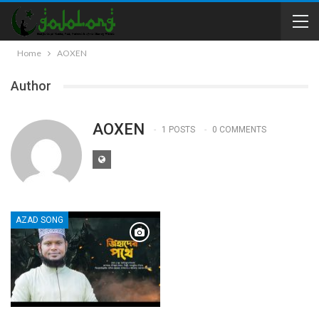
Home
AOXEN
Author
AOXEN
1 POSTS
0 COMMENTS
AZAD SONG