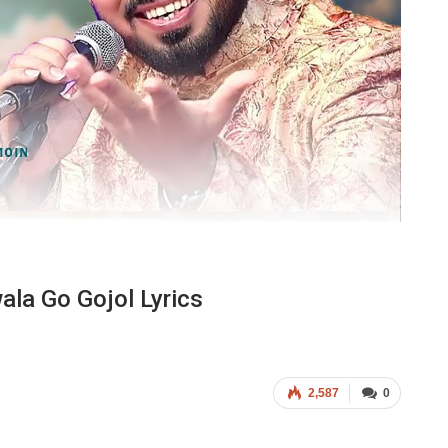
awala Go Gojol Lyrics
2,587
0