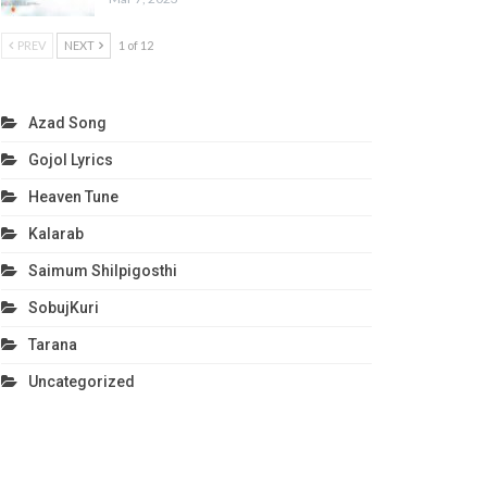
PREV
NEXT
1 of 12
Azad Song
Gojol Lyrics
Heaven Tune
Kalarab
Saimum Shilpigosthi
SobujKuri
Tarana
Uncategorized