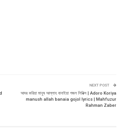
NEXT POST
ud
আদর করিয়া মানুষ আল্লাহ বানাইয়া গজল লিরিক্স | Adoro Koriya
manush allah banaia gojol lyrics | Mahfuzur
Rahman Zaber