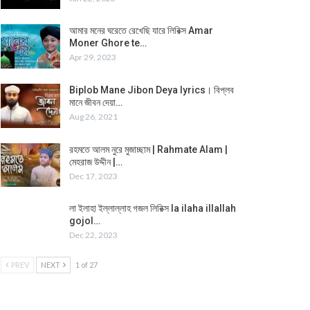
আমার মনের ঘরেতে রেখেছি যারে লিরিক্স Amar
Moner Ghore te…
Apr 29, 2023
Biplob Mane Jibon Deya lyrics। বিপ্লব
মানে জীবন দেয়া…
Aug 26, 2021
রহমতে আলম নুরে মুজাচ্ছাম | Rahmate Alam |
মেহরাজ উদ্দীন |…
Dec 17, 2023
লা ইলাহা ইল্লাল্লাহ গজল লিরিক্স la ilaha illallah
gojol…
Dec 22, 2023
PREV
NEXT
1 of 27