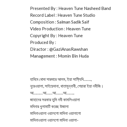
Presented By : Heaven Tune Nasheed Band
Record Label : Heaven Tune Studio
Composition : Salman Sadik Saif
Video Production : Heaven Tune
Copyright By : Heaven Tune
Produced By : ​⁠
Diractor : @GaziAnasRawshan
Management : Momin Bin Huda
হাবিবে খোদা সারদারে আলম, ইয়া সাঈ্যিদি…….,
নুরেওয়ালা, সাইয়েদানা, খাতামুন্নাবী, পেয়ারা ইয়া নবীজি।
আ………আ……আ…….আ……..
জাহানের সরকার তুমি নবী কামলিওয়ালা
মদিনার ধুলামাটি করেছ উজালা
মাদিনাওয়ালা ওয়ালগো মাদিনা ওয়ালাগো
মাদিনাওয়ালা ওয়ালগো মাদিনা ওয়ালা-