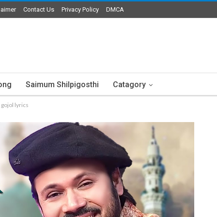
laimer
Contact Us
Privacy Policy
DMCA
ong
Saimum Shilpigosthi
Catagory
o gojol lyrics