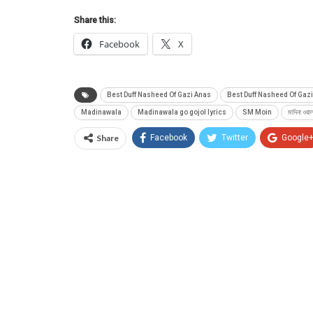
Share this:
Facebook
X
Best Duff Nasheed Of Gazi Anas
Best Duff Nasheed Of Gazi 
Madinawala
Madinawala go gojol lyrics
SM Moin
মাদিনা ওয
Share
Facebook
Twitter
Google