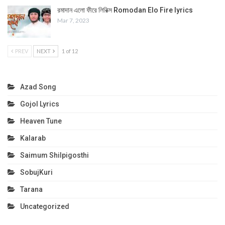
রমাদান এলো ফীরে লিরিক্স Romodan Elo Fire lyrics
Mar 7, 2023
PREV
NEXT
1 of 12
Azad Song
Gojol Lyrics
Heaven Tune
Kalarab
Saimum Shilpigosthi
SobujKuri
Tarana
Uncategorized