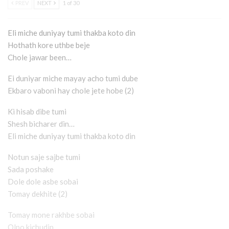
PREV
NEXT
1 of 30
Eli miche duniyay tumi thakba koto din
Hothath kore uthbe beje
Chole jawar been…
Ei duniyar miche mayay acho tumi dube
Ekbaro vaboni hay chole jete hobe (2)
Ki hisab dibe tumi
Shesh bicharer din…
Eli miche duniyay tumi thakba koto din
Notun saje sajbe tumi
Sada poshake
Dole dole asbe sobai
Tomay dekhite (2)
Tomay mone rakhbe sobai
Olpo kichudin