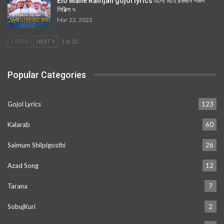
Elo Mahe Ramjan gojol lyrics এলো মাহে রমজান গজল
লিরিক্স ৭
Mar 22, 2023
PREV
NEXT
1 of 20
Popular Categories
Gojol Lyrics
123
Kalarab
60
Saimum Shilpigosthi
26
Azad Song
12
Tarana
7
SobujKuri
2