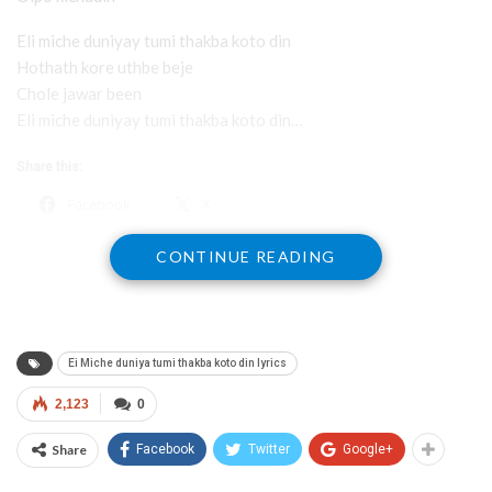
Eli miche duniyay tumi thakba koto din
Hothath kore uthbe beje
Chole jawar been
Eli miche duniyay tumi thakba koto din…
Share this:
Facebook
X
CONTINUE READING
Ei Miche duniya tumi thakba koto din lyrics
2,123
0
Share
Facebook
Twitter
Google+