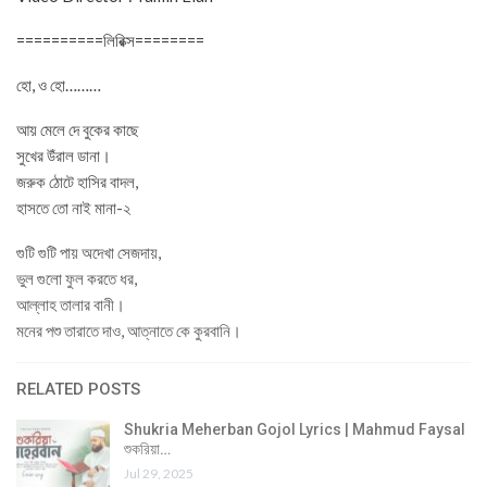
==========লিরিক্স========
হো, ও হো………
আয় মেলে দে বুকের কাছে
সুখের উঁরাল ডানা।
জরুক ঠোটে হাসির বাদল,
হাসতে তো নাই মানা-২
গুটি গুটি পায় অদেখা সেজদায়,
ভুল গুলো ফুল করতে ধর,
আল্লাহ তালার বানী।
মনের পশু তারাতে দাও, আত্নাতে কে কুরবানি।
RELATED POSTS
Shukria Meherban Gojol Lyrics | Mahmud Faysal
শুকরিয়া…
Jul 29, 2025