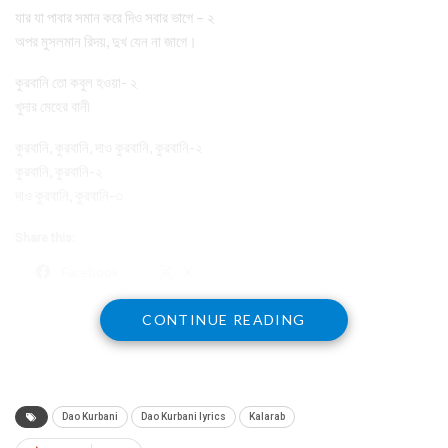
যার যা পাবার সমান করে দিও সবার ভাগে – ২
অপর মুসলমান রিদয়, দুখ যেন না জাগে।
কুরবানি তো কবুল হওয়া- ২
খুদার মেহের বানী
কুরবানি, কুরবানি, দাও কুরবানি, কুরবানি-২
কুরবানি, কুরবানি-২
দাও কুরবানি, কুরবানি-৩
Share this:
Facebook
X
CONTINUE READING
Dao Kurbani
Dao Kurbani lyrics
Kalarab