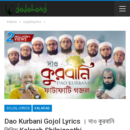
Home
Gojol Lyrics
GOJOL LYRICS
KALARAB
Dao Kurbani Gojol Lyrics । দাও কুরবানি