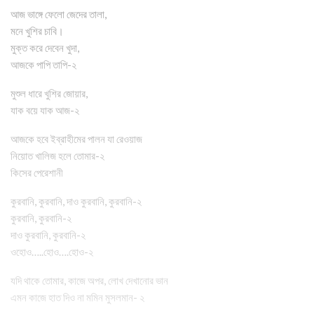
আজ ভাঙ্গে ফেলো জেদের তালা,
মনে খুশির চাবি।
মুক্ত করে দেবেন খুদা,
আজকে পাপি তাপি-২
মুশুল ধারে খুশির জোয়ার,
যাক বয়ে যাক আজ-২
আজকে হবে ইব্রাহীমের পালন যা রেওয়াজ
নিয়োত খালিজ হলে তোমার-২
কিসের পেরেশানী
কুরবানি, কুরবানি, দাও কুরবানি, কুরবানি-২
কুরবানি, কুরবানি-২
দাও কুরবানি, কুরবানি-২
ওহোও…..হোও….হোও-২
যদি থাকে তোমার, কাজে অপর, লোখ দেখানোর ভান
এমন কাজে হাত দিও না মমিন মুসলমান- ২