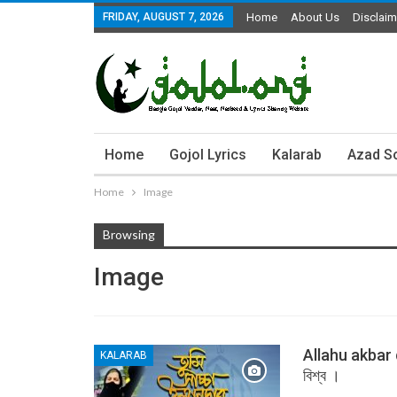
FRIDAY, AUGUST 7, 2026
Home
About Us
Disclaim
Home
Gojol Lyrics
Kalarab
Azad S
Home
Image
Browsing
Image
Allahu akbar d
KALARAB
বিশ্ব ।