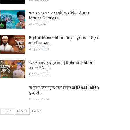
আমার মনের ঘরেতে রেখেছি যারে লিরিক্স Amar
Moner Ghore te…
Apr 29, 2023
Biplob Mane Jibon Deya lyrics। বিপ্লব
মানে জীবন দেয়া…
Aug 26, 2021
রহমতে আলম নুরে মুজাচ্ছাম | Rahmate Alam |
মেহরাজ উদ্দীন |…
Dec 17, 2023
লা ইলাহা ইল্লাল্লাহ গজল লিরিক্স la ilaha illallah
gojol…
Dec 22, 2023
PREV
NEXT
1 of 27