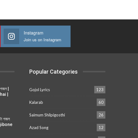
Instagram
Join us on Instagram
Popular Categories
 গজল |
Gojol Lyrics
123
hai |
Kalarab
60
Saimum Shilpigosthi
26
ুটা গজল
i jibone
Azad Song
12