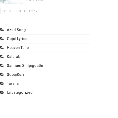
PREV
NEXT
1 of 12
Azad Song
Gojol Lyrics
Heaven Tune
Kalarab
Saimum Shilpigosthi
SobujKuri
Tarana
Uncategorized