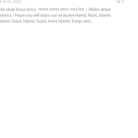
Feb 12, 2022
0
e obak bisso lyrics- আল্লাহু আকবার ধ্বনিতে অবাক বিশ্ব । Allahu akbar
lyrics. i Hope you will enjoy our exclusive Hamd, Naat, Islamic
slamic Gojol, islamic Gojol, more Islamic Songs and…