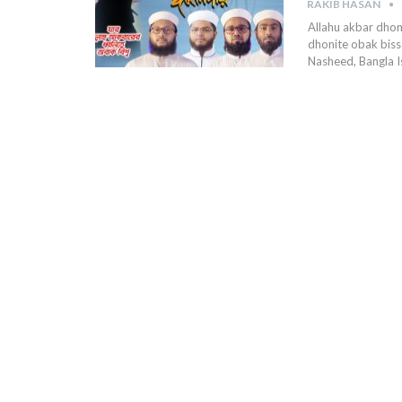
RAKIB HASAN
Allahu akbar dhonit
dhonite obak bisso
Nasheed, Bangla I