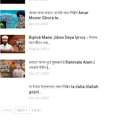
আমার মনের ঘরেতে রেখেছি যারে লিরিক্স Amar
Moner Ghore te…
Apr 29, 2023
Biplob Mane Jibon Deya lyrics। বিপ্লব
মানে জীবন দেয়া…
Aug 26, 2021
রহমতে আলম নুরে মুজাচ্ছাম | Rahmate Alam |
মেহরাজ উদ্দীন |…
Dec 17, 2023
লা ইলাহা ইল্লাল্লাহ গজল লিরিক্স la ilaha illallah
gojol…
Dec 22, 2023
PREV
NEXT
1 of 27