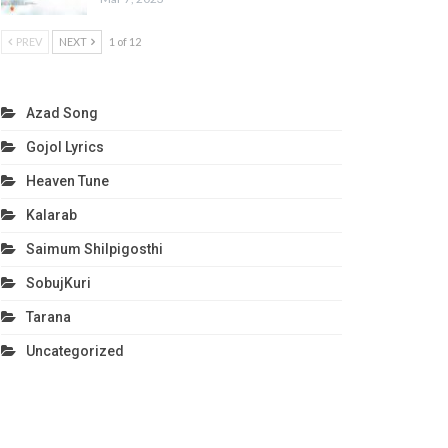
PREV
NEXT
1 of 12
Azad Song
Gojol Lyrics
Heaven Tune
Kalarab
Saimum Shilpigosthi
SobujKuri
Tarana
Uncategorized