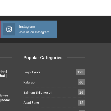
Instagram
Join us on Instagram
Popular Categories
 গজল |
Gojol Lyrics
123
hai |
Kalarab
60
Saimum Shilpigosthi
26
ুটা গজল
i jibone
Azad Song
12