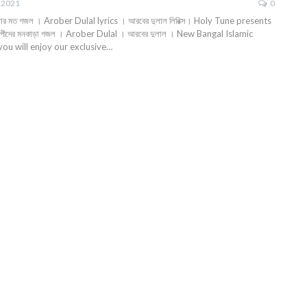
, 2021
0
া গাওয়ার মত গজল । Arober Dulal lyrics । আরবের দুলাল লিরিক্স। Holy Tune presents
শিল্পীদের মনকাড়া গজল । Arober Dulal । আরবের দুলাল । New Bangal Islamic
u will enjoy our exclusive…