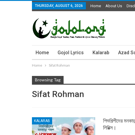
THURSDAY, AUGUST 6, 2026
Home
About Us
Disc
Home
Gojol Lyrics
Kalarab
Azad S
Home
Sifat Rohman
Browsing Tag
Sifat Rohman
শিশুশিল্পীদের ম
KALARAB
লিরিক্স।