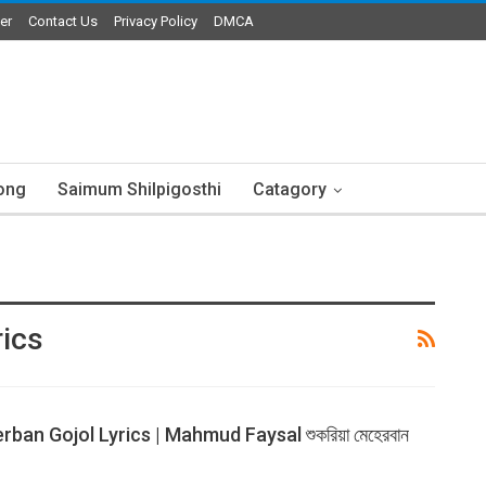
er
Contact Us
Privacy Policy
DMCA
ong
Saimum Shilpigosthi
Catagory
rics
ban Gojol Lyrics | Mahmud Faysal শুকরিয়া মেহেরবান