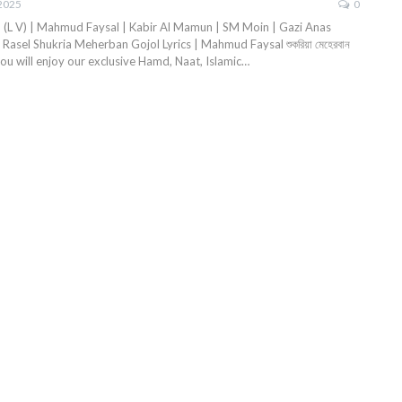
 2025
0
(L V) | Mahmud Faysal | Kabir Al Mamun | SM Moin | Gazi Anas
asel Shukria Meherban Gojol Lyrics | Mahmud Faysal শুকরিয়া মেহেরবান
 you will enjoy our exclusive Hamd, Naat, Islamic…