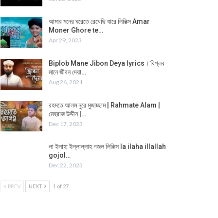
আমার মনের ঘরেতে রেখেছি যারে লিরিক্স Amar
Moner Ghore te…
Apr 29, 2023
Biplob Mane Jibon Deya lyrics। বিপ্লব
মানে জীবন দেয়া…
Aug 26, 2021
রহমতে আলম নুরে মুজাচ্ছাম | Rahmate Alam |
মেহরাজ উদ্দীন |…
Dec 17, 2023
লা ইলাহা ইল্লাল্লাহ গজল লিরিক্স la ilaha illallah
gojol…
Dec 22, 2023
PREV
NEXT
1 of 27