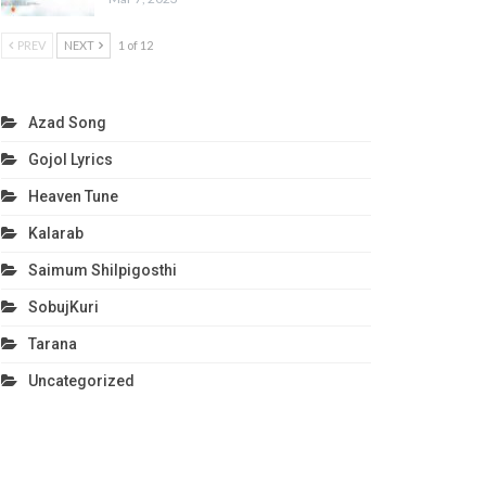
PREV
NEXT
1 of 12
Azad Song
Gojol Lyrics
Heaven Tune
Kalarab
Saimum Shilpigosthi
SobujKuri
Tarana
Uncategorized