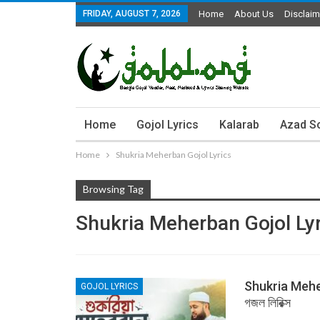
FRIDAY, AUGUST 7, 2026
Home
About Us
Disclaim
Home
Gojol Lyrics
Kalarab
Azad S
Home
Shukria Meherban Gojol Lyrics
Browsing Tag
Shukria Meherban Gojol Ly
Shukria Meher
GOJOL LYRICS
গজল লিরিক্স