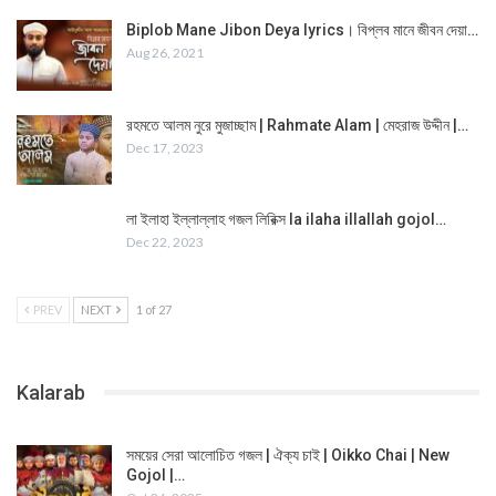
Biplob Mane Jibon Deya lyrics। বিপ্লব মানে জীবন দেয়া…
Aug 26, 2021
রহমতে আলম নুরে মুজাচ্ছাম | Rahmate Alam | মেহরাজ উদ্দীন |…
Dec 17, 2023
লা ইলাহা ইল্লাল্লাহ গজল লিরিক্স la ilaha illallah gojol…
Dec 22, 2023
PREV
NEXT
1 of 27
Kalarab
সময়ের সেরা আলোচিত গজল | ঐক্য চাই | Oikko Chai | New
Gojol |…