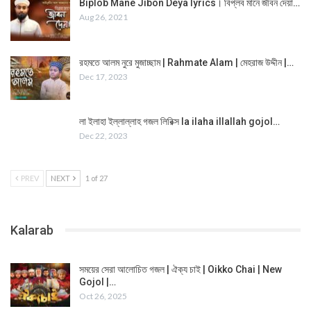
Biplob Mane Jibon Deya lyrics। বিপ্লব মানে জীবন দেয়া…
Aug 26, 2021
রহমতে আলম নুরে মুজাচ্ছাম | Rahmate Alam | মেহরাজ উদ্দীন |…
Dec 17, 2023
লা ইলাহা ইল্লাল্লাহ গজল লিরিক্স la ilaha illallah gojol…
Dec 22, 2023
PREV
NEXT
1 of 27
Kalarab
সময়ের সেরা আলোচিত গজল | ঐক্য চাই | Oikko Chai | New
Gojol |…
Oct 26, 2025