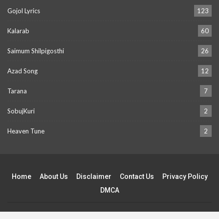
Gojol Lyrics
123
Kalarab
60
Saimum Shilpigosthi
26
Azad Song
12
Tarana
7
SobujKuri
2
Heaven Tune
2
Home
About Us
Disclaimer
Contact Us
Privacy Policy
DMCA
©2021-2025- 2026 - Gojol Vandar. All Rights Reserved.