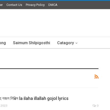
er
Contact Us
Privacy Policy
DMCA
ong
Saimum Shilpigosthi
Catagory
াহ গজল লিরিক্স la ilaha illallah gojol lyrics
, 2023
0