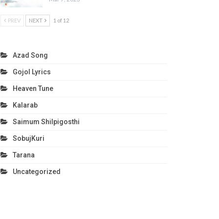
PREV
NEXT
1 of 12
Azad Song
Gojol Lyrics
Heaven Tune
Kalarab
Saimum Shilpigosthi
SobujKuri
Tarana
Uncategorized