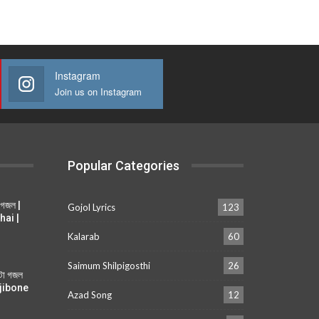
Instagram
Join us on Instagram
Popular Categories
 গজল |
Gojol Lyrics
123
hai |
Kalarab
60
Saimum Shilpigosthi
26
ুটা গজল
i jibone
Azad Song
12