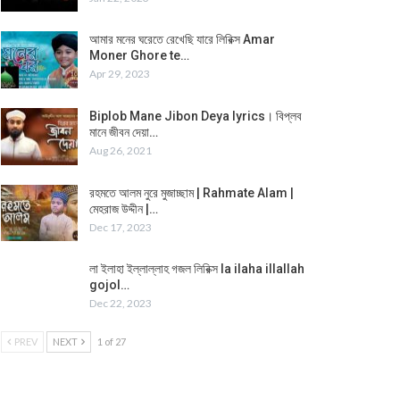
আমার মনের ঘরেতে রেখেছি যারে লিরিক্স Amar
Moner Ghore te…
Apr 29, 2023
Biplob Mane Jibon Deya lyrics। বিপ্লব
মানে জীবন দেয়া…
Aug 26, 2021
রহমতে আলম নুরে মুজাচ্ছাম | Rahmate Alam |
মেহরাজ উদ্দীন |…
Dec 17, 2023
লা ইলাহা ইল্লাল্লাহ গজল লিরিক্স la ilaha illallah
gojol…
Dec 22, 2023
PREV
NEXT
1 of 27