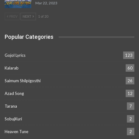
Mar 22, 2023
PREV
NEXT
1 of 20
Popular Categories
Gojol Lyrics
123
Kalarab
60
Saimum Shilpigosthi
26
Azad Song
12
Tarana
7
SobujKuri
2
Heaven Tune
2