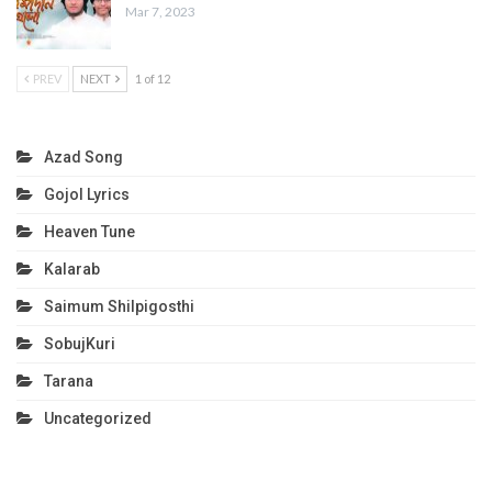
Mar 7, 2023
PREV
NEXT
1 of 12
Azad Song
Gojol Lyrics
Heaven Tune
Kalarab
Saimum Shilpigosthi
SobujKuri
Tarana
Uncategorized